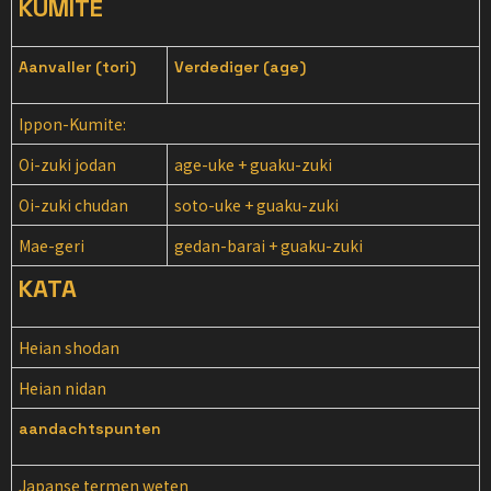
KUMITE
Aanvaller (tori)
Verdediger (age)
Ippon-Kumite:
Oi-zuki jodan
age-uke + guaku-zuki
Oi-zuki chudan
soto-uke + guaku-zuki
Mae-geri
gedan-barai + guaku-zuki
KATA
Heian shodan
Heian nidan
aandachtspunten
Japanse termen weten