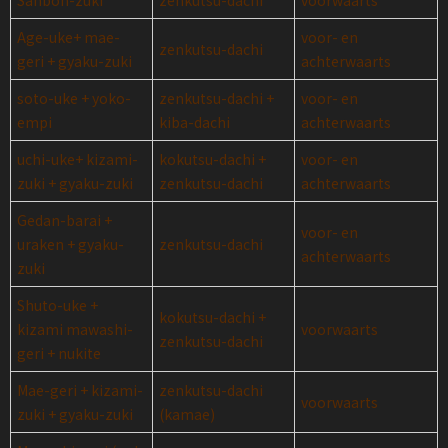
Sanbon-zuki
zenkutsu-dachi
voorwaarts
Age-uke+ mae-
voor- en
zenkutsu-dachi
geri + gyaku-zuki
achterwaarts
soto-uke + yoko-
zenkutsu-dachi +
voor- en
empi
kiba-dachi
achterwaarts
uchi-uke+ kizami-
kokutsu-dachi +
voor- en
zuki + gyaku-zuki
zenkutsu-dachi
achterwaarts
Gedan-barai +
voor- en
uraken + gyaku-
zenkutsu-dachi
achterwaarts
zuki
Shuto-uke +
kokutsu-dachi +
kizami mawashi-
voorwaarts
zenkutsu-dachi
geri + nukite
Mae-geri + kizami-
zenkutsu-dachi
voorwaarts
zuki + gyaku-zuki
(kamae)