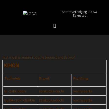
Karatevereniging JU-KU
Zaanstad
Wat moet je kunnen voor je bruine band 3e kyu?
KIHON
Techniek
Stand
Richting
Oi-zuki jodan
zenkutsu-dachi
voorwaarts
Gyaku-zuki chudan
zenkutsu-dachi
voorwaarts