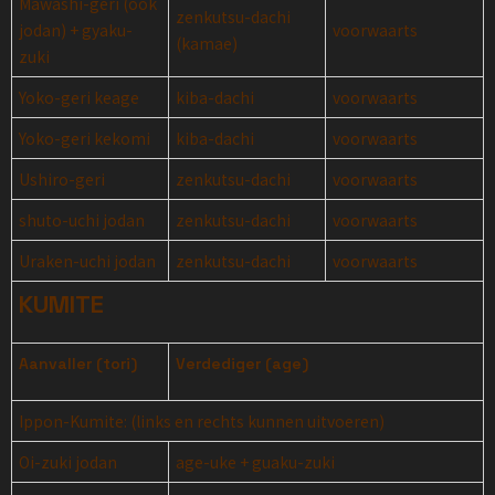
Mawashi-geri (ook
zenkutsu-dachi
jodan) + gyaku-
voorwaarts
(kamae)
zuki
Yoko-geri keage
kiba-dachi
voorwaarts
Yoko-geri kekomi
kiba-dachi
voorwaarts
Ushiro-geri
zenkutsu-dachi
voorwaarts
shuto-uchi jodan
zenkutsu-dachi
voorwaarts
Uraken-uchi jodan
zenkutsu-dachi
voorwaarts
KUMITE
Aanvaller (tori)
Verdediger (age)
Ippon-Kumite: (links en rechts kunnen uitvoeren)
Oi-zuki jodan
age-uke + guaku-zuki