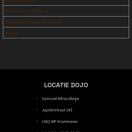
Vormen correct
Kracht en snelheid
Reactievermogen en timing
Inzicht
LOCATIE DOJO
Gymzaal Altracollege
Jupiterstraat 143
1562 WP Krommenie