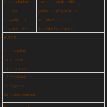
Oi-zuki chudan
soto-uke + guaku-zuki
Mae-geri
gedan-barai + guaku-zuki
Mawashi-geri
uchi-uke+ guaku-zuki
Yoko-geri kekomi
doto-uke + guaku-zuki
KATA
Heian shodan
Heian nidan
Heian sandan
Heian yondan
Heian godan
aandachtspunten