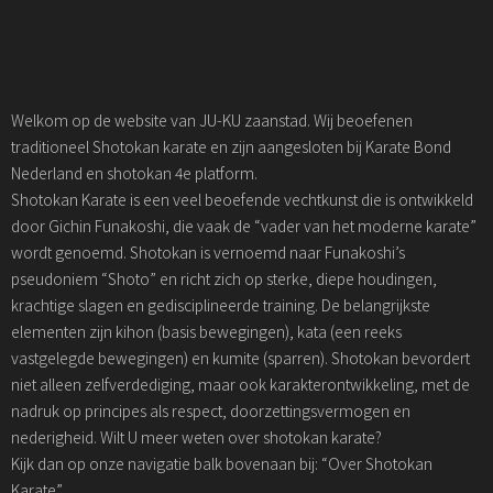
Welkom op de website van JU-KU zaanstad. Wij beoefenen
traditioneel Shotokan karate en zijn aangesloten bij Karate Bond
Nederland en shotokan 4e platform.
Shotokan Karate is een veel beoefende vechtkunst die is ontwikkeld
door Gichin Funakoshi, die vaak de “vader van het moderne karate”
wordt genoemd. Shotokan is vernoemd naar Funakoshi’s
pseudoniem “Shoto” en richt zich op sterke, diepe houdingen,
krachtige slagen en gedisciplineerde training. De belangrijkste
elementen zijn kihon (basis bewegingen), kata (een reeks
vastgelegde bewegingen) en kumite (sparren). Shotokan bevordert
niet alleen zelfverdediging, maar ook karakterontwikkeling, met de
nadruk op principes als respect, doorzettingsvermogen en
nederigheid. Wilt U meer weten over shotokan karate?
Kijk dan op onze navigatie balk bovenaan bij: “Over Shotokan
Karate”.