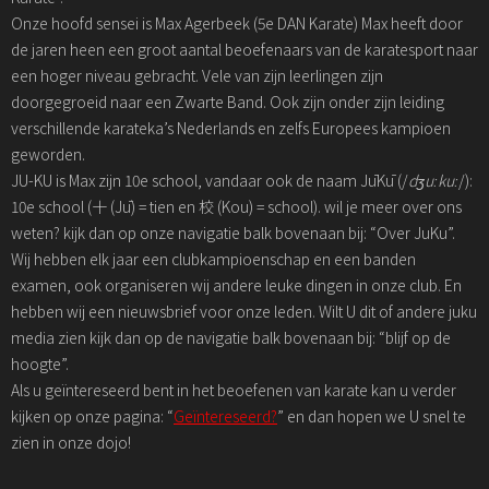
Onze hoofd sensei is Max Agerbeek (5e DAN Karate) Max heeft door
de jaren heen een groot aantal beoefenaars van de karatesport naar
een hoger niveau gebracht. Vele van zijn leerlingen zijn
doorgegroeid naar een Zwarte Band. Ook zijn onder zijn leiding
verschillende karateka’s Nederlands en zelfs Europees kampioen
geworden.
JU-KU is Max zijn 10e school, vandaar ook de naam JūKū (/
dʒuːkuː
/):
10e school (十 (Jū) = tien en 校 (Kou) = school). wil je meer over ons
weten? kijk dan op onze navigatie balk bovenaan bij: “Over JuKu”.
Wij hebben elk jaar een clubkampioenschap en een banden
examen, ook organiseren wij andere leuke dingen in onze club. En
hebben wij een nieuwsbrief voor onze leden. Wilt U dit of andere juku
media zien kijk dan op de navigatie balk bovenaan bij: “blijf op de
hoogte”.
Als u geïntereseerd bent in het beoefenen van karate kan u verder
kijken op onze pagina: “
Geïntereseerd?
” en dan hopen we U snel te
zien in onze dojo!